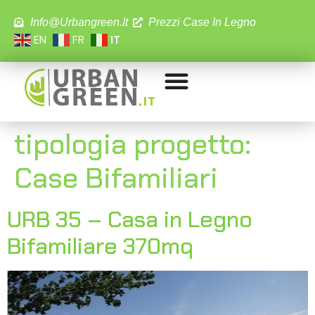
Info@urbangreen.it
Prezzi Case In Legno
EN
FR
IT
tipologia progetto:
Case Bifamiliari
URB 35 – Casa in Legno
Bifamiliare 370mq