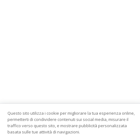
Tutti i diritti riservati 2026 © Vietata la riproduzione non
Questo sito utilizza i cookie per migliorare la tua esperienza online,
autorizzata. Case in Legno e Case Prefabbricate in
permetterti di condividere contenuti sui social media, misurare il
Bioedilizia Made in Italy!
traffico verso questo sito, e mostrare pubblicità personalizzata
basata sulle tue attività di navigazioni.
URBANGREEN.IT –
CASE IN LEGNO