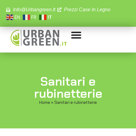
Info@urbangreen.it
Prezzi Case In Legno
EN
FR
IT
Sanitari e
rubinetterie
Home
»
Sanitari e rubinetterie