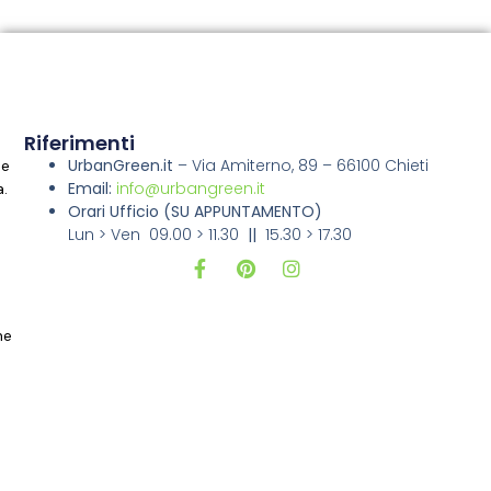
Riferimenti
UrbanGreen.it
–
Via Amiterno, 89 – 66100 Chieti
ne
Email:
info@urbangreen.it
a.
Orari Ufficio
(SU APPUNTAMENTO)
Lun > Ven 09.00 > 11.30
||
15.30 > 17.30
i
ne