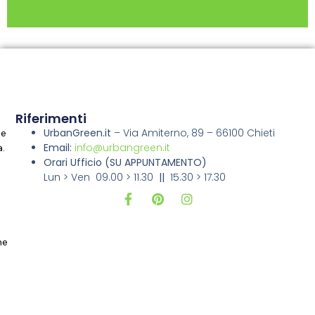
Riferimenti
UrbanGreen.it
–
Via Amiterno, 89 – 66100 Chieti
ne
Email:
info@urbangreen.it
a.
Orari Ufficio
(SU APPUNTAMENTO)
Lun > Ven 09.00 > 11.30
||
15.30 > 17.30
i
ne