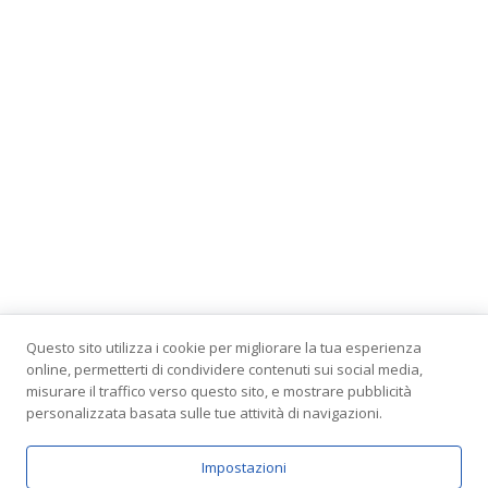
Questo sito utilizza i cookie per migliorare la tua esperienza
online, permetterti di condividere contenuti sui social media,
misurare il traffico verso questo sito, e mostrare pubblicità
personalizzata basata sulle tue attività di navigazioni.
Tutti i diritti riservati 2026 © Vietata la riproduzione non
autorizzata. Case in Legno e Case Prefabbricate in
Impostazioni
Bioedilizia Made in Italy!