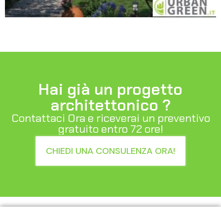
Hai già un progetto
architettonico ?
Contattaci Ora e riceverai un preventivo
gratuito entro 72 ore!
CHIEDI UNA CONSULENZA ORA!