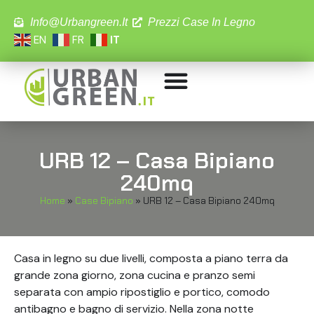
Info@urbangreen.it
Prezzi Case In Legno
EN
FR
IT
URB 12 – Casa Bipiano
240mq
Home
»
Case Bipiano
»
URB 12 – Casa Bipiano 240mq
Casa in legno su due livelli, composta a piano terra da
grande zona giorno, zona cucina e pranzo semi
separata con ampio ripostiglio e portico, comodo
antibagno e bagno di servizio. Nella zona notte