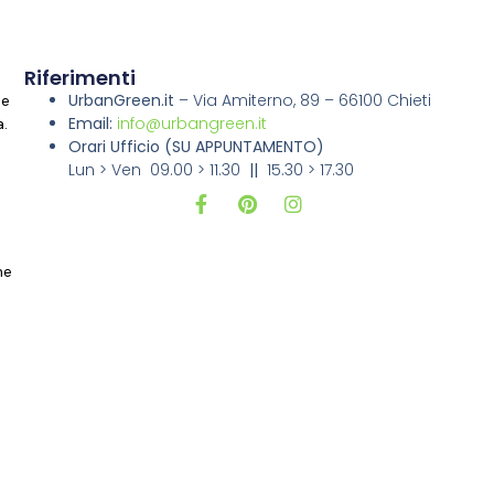
Riferimenti
UrbanGreen.it
–
Via Amiterno, 89 – 66100 Chieti
ne
Email:
info@urbangreen.it
a.
Orari Ufficio
(SU APPUNTAMENTO)
Lun > Ven 09.00 > 11.30
||
15.30 > 17.30
i
ne