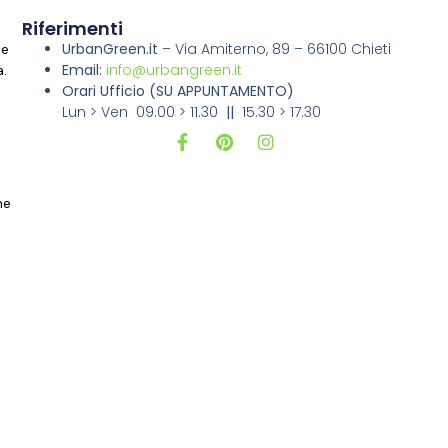
Riferimenti
UrbanGreen.it
–
Via Amiterno, 89 – 66100 Chieti
ne
Email:
info@urbangreen.it
a.
Orari Ufficio
(SU APPUNTAMENTO)
Lun > Ven 09.00 > 11.30
||
15.30 > 17.30
i
ne