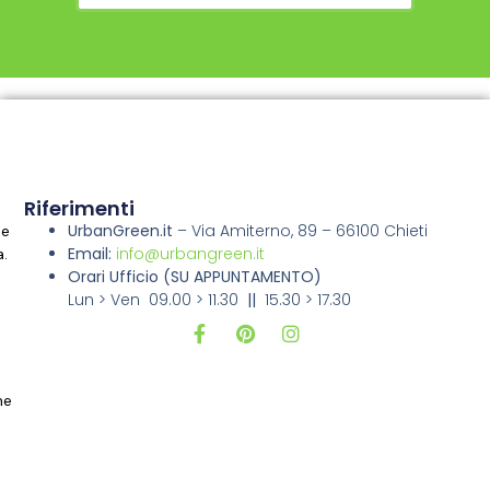
Riferimenti
UrbanGreen.it
–
Via Amiterno, 89 – 66100 Chieti
ne
Email:
info@urbangreen.it
a.
Orari Ufficio
(SU APPUNTAMENTO)
Lun > Ven 09.00 > 11.30
||
15.30 > 17.30
i
ne