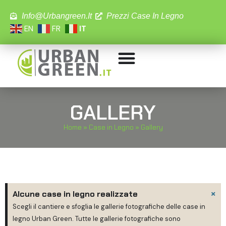
Info@urbangreen.it
Prezzi Case In Legno
EN
FR
IT
GALLERY
Home
»
Case in Legno
»
Gallery
×
Alcune case in legno realizzate
Scegli il cantiere e sfoglia le gallerie fotografiche delle case in
legno Urban Green. Tutte le gallerie fotografiche sono